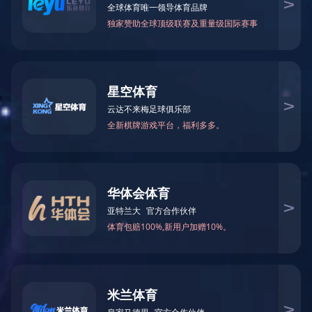
口碑传播。透过海量游客反馈，我们能清晰看到水上乐园行业的
迭代方向。
安全与舒适：体验的底线需求
游客反馈中，“安全”与“舒适度”始终是高频词。这要求设备在设
计阶段就融入人体工学考量 —— 例如通过科学的曲线和坡度设
计，让游客在滑行过程中身体受力更均匀，减少肢体的紧张感，
这种细节改进直接提升了游客对“安全”的感知。