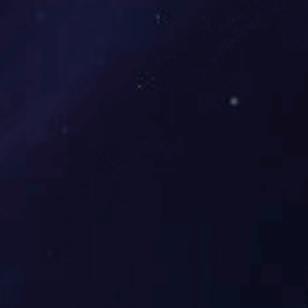
服务细节：超越设备的体验增值
游客对 “服务响应速度” 与 “便捷性” 的关注度持续提升，这意味
着水上乐园需在设备体验之外，构建更周全的配套服务体系以提
升整体体验。比如借助智能导览系统优化动线设计，让游客能快
速定位目标项目。
同时，针对夏季游玩的特殊需求，还需持续关注遮阳与降温保
障：在主干道、排队区和休息区设置遮阳设施，过道铺设防滑防
烫地垫，以及在室外设备如水寨增设专门防晒设施；在休息区配
备降温设施，室内则通过优化通风解决闷热等等关乎游客舒适度
的问题，应该尤为关注并响应和解决。