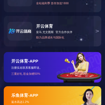
体重限制痛点破解：从“差一点”到“都能玩”
“就差1公斤不让玩” 是游客吐槽的重灾区。破解这一痛点，需平
衡安全逻辑与体验。
安全逻辑的底层支撑：设备体重限制是基于结构力学与流体力学
的计算。以螺旋滑梯为例，体重过轻或过重可能会导致滑行轨迹
发生变化，存在安全风险。
方案建议：
前置化体重核验与指引：在设备入口显著位置设置标准体重秤，
搭配清晰的 “体重适配提示牌”，让游客在排队前即可自助核
验，避免无效等待。同时，在秤旁放置园区导览图，用不同颜色
标注 “全体重友好型项目”（如造浪池、亲子水寨等），方便不