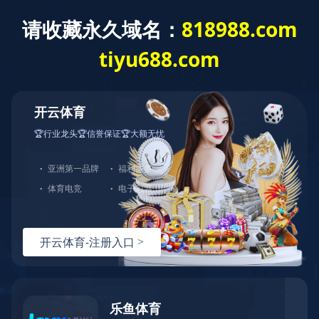
返回列表
您的位置:
首页 >
新闻资讯
行业资讯
>
>
从吐槽到点赞：游客反馈下的水上乐园升级策略
作者：海山游乐科技 时间：2025-09-09 14:06 阅读量：
0
水上乐园的核心竞争力，终究要回归到游客体验本身。从设备设
计到运营服务，每一个细节的优化都可能影响游客的复购意愿与