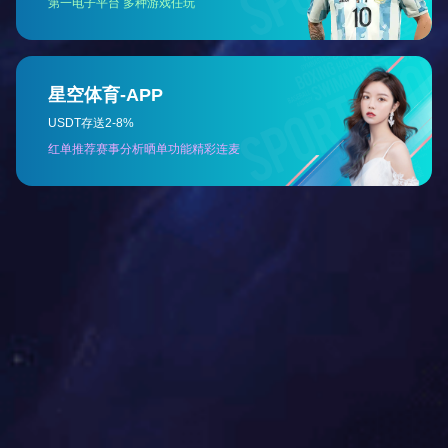
体验的层次感：从单一刺激到多元需求
不同客群的需求分化日益明显。家庭游客更关注亲子互动设施的
丰富度；年轻群体则期待更具沉浸感的体验，例如青岛东方伊甸
园将“与水共生”的主题融入设备设计，通过光影、声效营造场景
化体验，回应了游客对“新鲜感”的追求。
全季节体验的需求正在崛起。传统水上乐园多受限于气候，运营
时间集中在夏季，而全季型乐园借助恒温系统与室内外空间的结
合，在一定程度上缓解了季节带来的限制。这种调整不仅有助于
延长运营周期，也能更好地满足游客“随时可玩”的需求。