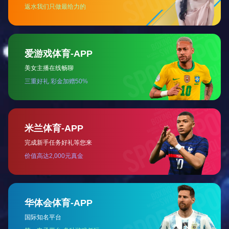
符合条件的游客快速找到替代选择。
沟通方式升级：用场景化语言替代生硬数字，例如将 “限重 40-
90 公斤” 转化为 “为了让您安全滑行，体重需在40-90公斤哦”，
配合工作人员演示设备安全原理，降低游客抵触情绪。