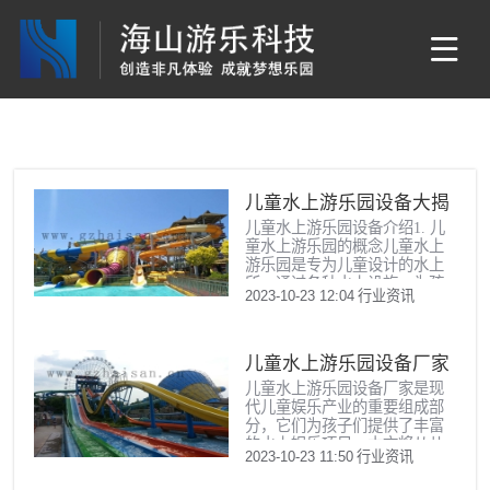
儿童水上游乐园设备大揭
儿童水上游乐园设备介绍1. 儿
秘
童水上游乐园的概念儿童水上
游乐园是专为儿童设计的水上
所，通过各种水上设施，为孩
2023-10-23 12:04
行业资讯
子们提供安全、有趣的嬉水环
境。儿童水上游乐园设备多种
多样，包括水上滑梯、漂流
河、波浪池等，让孩子们在炎
儿童水上游乐园设备厂家
炎夏日里尽情享受清凉。2. 儿
儿童水上游乐园设备厂家是现
直销，打造欢乐水上世界
童水上游乐园设备分类儿童水
代儿童娱乐产业的重要组成部
上游乐园设备主要分为以下几
分，它们为孩子们提供了丰富
类： 水上滑梯：滑梯是儿童水
的水上娱乐项目。本文将从儿
上游乐园中非常受欢迎的设
2023-10-23 11:50
行业资讯
童水上游乐园设备厂家的概
备，有直线滑梯、螺旋滑梯等
述、产品种类、设备质量、安
多种形式，能让孩子们体验到