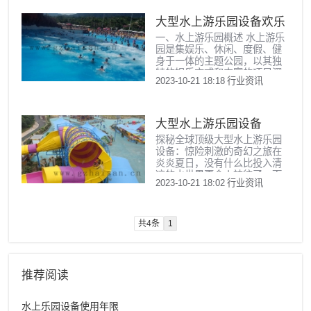
全措施、创新能力和售后服务
不...
六个方面进行详细阐述，并对
大型水上游乐园设备欢乐
其进行总结归纳。一、儿童水
一、水上游乐园概述 水上游乐
无限畅玩天地
上游乐园设备厂家的概述 儿童
园是集娱乐、休闲、度假、健
水上游乐园设备厂家是指专门
身于一体的主题公园，以其独
生产和销售儿童水上游乐设施
特的娱乐方式和丰富的项目深
的企业。它们拥有专业的技术
2023-10-21 18:18
行业资讯
受游客喜爱。近年来，随着我
团队和丰富的生产经验，为儿
国经济的持续发展和人民生活
童提供各种水上娱乐设施，如
水平的不断提高，水上游乐园
水滑梯、...
的规模和设施也日新月异，不
大型水上游乐园设备
断满足着游客对于刺激和乐趣
探秘全球顶级大型水上游乐园
的追求。二、水上游乐园的娱
设备：惊险刺激的奇幻之旅在
乐项目 水上游乐园的娱乐项目
炎炎夏日，没有什么比投入清
琳琅满目，有惊险刺激的过山
凉的水世界更令人神往了。而
车、海盗船、跳楼机等，也有
2023-10-21 18:02
行业资讯
全球各大顶级水上游乐园正是
适合家庭亲子游的漂流河、儿
实现这一梦想的奇幻之地。这
童区等。游客可以根据自己的
里，各种惊险刺激的大型水上
喜...
游乐园设备令人目不暇接，叹
共4条
1
为观止。现在，就让我们共同
踏上一场充满尖叫与欢笑的奇
幻之旅，揭秘这些水上设备的
魅力所在。我们要探访的是全
推荐阅读
球最高、最惊险的滑道——位
于美国奥兰多市的“蟒蛇之
吻”。这个滑道高 60 米，相当
水上乐园设备使用年限